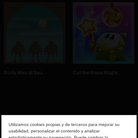
Burly Men at Sea
Cut the Rope Magic
Utilizamos cookies propias y de terceros para mejorar su
usabilidad, personalizar el contenido y analizar
estadísticamente su navegación. Puede cambiar la